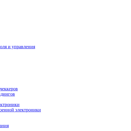
оля и управления
 чеккеров
ндингов
ектроники
оенной электроники
ания