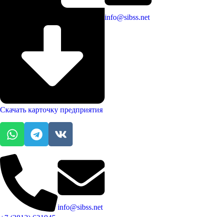
info@sibss.net
Скачать карточку предприятия
info@sibss.net