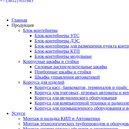
+7 (3812) 631945
Главная
Продукция
Блок-контейнеры
Блок-контейнеры УТС
Блок-контейнеры ДЭС
Блок-контейнеры для размещения пункта контр
Блок-контейнеры КТП
Блок-контейнеры модульные
Корпусные шкафы и стойки
Силовые распределительные шкафы
Приборные шкафы и стойки
Шкафы управления автоматикой
Корпуса для изделий
Корпуса касс, банкоматов, терминалов и прайс
Корпуса для торговых, игровых автоматы и ве
Корпуса для медицинского оборудования
Корпуса для компьютерной техники и радиоэл
Корпуса для промышленного оборудования и в
Услуги
Монтаж и наладка КИП и Автоматики
Монтаж технологических трубопроводов и оборудов
Монтаж систем охраны объектов и оповещения