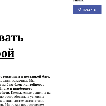
данных.
Отправить
вать
рой
готовлением и поставкой блок-
дования заказчика. Мы
 на базе блок-контейнеров
,
фного и приборного
ойств
. Комплексные решения на
но востребованы в условиях
мещения систем автоматики,
ия. Мы также предоставляем